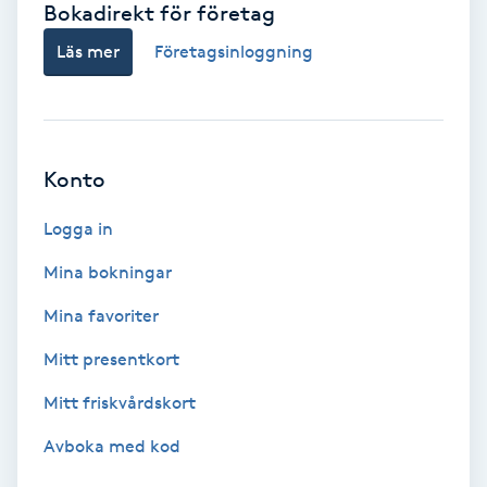
Bokadirekt för företag
Babylights
Läs mer
Företagsinloggning
Balayage
Bambumassage
Konto
Barber
Logga in
Mina bokningar
Barnklippning
Mina favoriter
BIAB
Mitt presentkort
Mitt friskvårdskort
Blowout
Avboka med kod
Bottenfärg