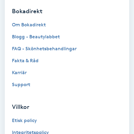
Bokadirekt
Brynformning
Om Bokadirekt
Brynfärgning
Blogg - Beautylabbet
Brynplockning
FAQ - Skönhetsbehandlingar
Fakta & Råd
Bröllopsuppsättning
C
Karriär
Support
Celluliter
Coachning
Villkor
Color correction
Etisk policy
Integritetspolicy