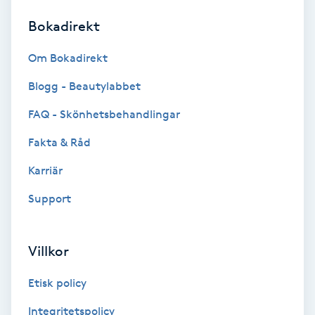
Bokadirekt
Brynformning
Om Bokadirekt
Brynfärgning
Blogg - Beautylabbet
Brynplockning
FAQ - Skönhetsbehandlingar
Fakta & Råd
Bröllopsuppsättning
C
Karriär
Support
Celluliter
Coachning
Villkor
Color correction
Etisk policy
Integritetspolicy