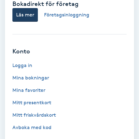
Bokadirekt för företag
Babylights
Läs mer
Företagsinloggning
Balayage
Bambumassage
Konto
Barber
Logga in
Mina bokningar
Barnklippning
Mina favoriter
BIAB
Mitt presentkort
Mitt friskvårdskort
Blowout
Avboka med kod
Bottenfärg