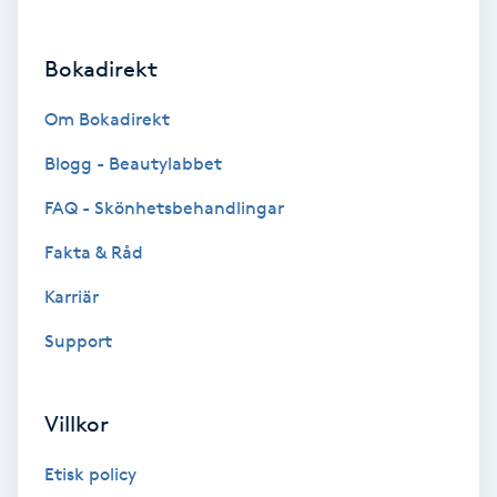
Brynformning
Bokadirekt
Brynfärgning
Om Bokadirekt
Brynplockning
Blogg - Beautylabbet
FAQ - Skönhetsbehandlingar
Bröllopsuppsättning
Fakta & Råd
C
Karriär
Celluliter
Support
Coachning
Villkor
Color correction
Etisk policy