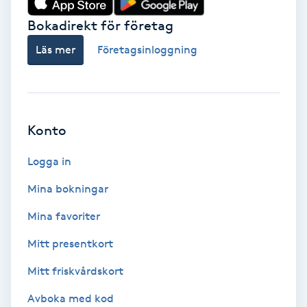
Bokadirekt för företag
Babylights
Läs mer
Företagsinloggning
Balayage
Bambumassage
Konto
Barber
Logga in
Barnklippning
Mina bokningar
BIAB
Mina favoriter
Mitt presentkort
Blowout
Mitt friskvårdskort
Bottenfärg
Avboka med kod