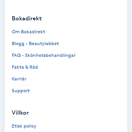
Brynformning
Bokadirekt
Brynfärgning
Om Bokadirekt
Brynplockning
Blogg - Beautylabbet
FAQ - Skönhetsbehandlingar
Bröllopsuppsättning
Fakta & Råd
C
Karriär
Celluliter
Support
Coachning
Villkor
Color correction
Etisk policy