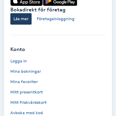
Bokadirekt för företag
Babylights
Läs mer
Företagsinloggning
Balayage
Bambumassage
Konto
Barber
Logga in
Barnklippning
Mina bokningar
BIAB
Mina favoriter
Mitt presentkort
Blowout
Mitt friskvårdskort
Bottenfärg
Avboka med kod