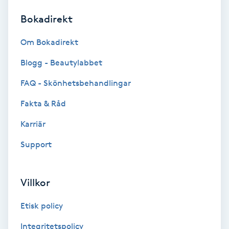
Bokadirekt
Brynformning
Om Bokadirekt
Brynfärgning
Blogg - Beautylabbet
Brynplockning
FAQ - Skönhetsbehandlingar
Fakta & Råd
Bröllopsuppsättning
C
Karriär
Support
Celluliter
Coachning
Villkor
Color correction
Etisk policy
Integritetspolicy