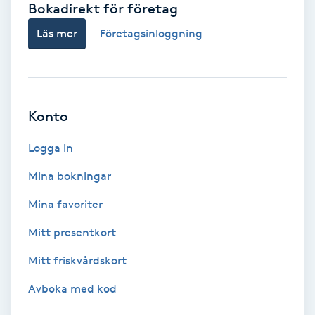
Bokadirekt för företag
Babylights
Läs mer
Företagsinloggning
Balayage
Bambumassage
Konto
Barber
Logga in
Mina bokningar
Barnklippning
Mina favoriter
BIAB
Mitt presentkort
Mitt friskvårdskort
Blowout
Avboka med kod
Bottenfärg