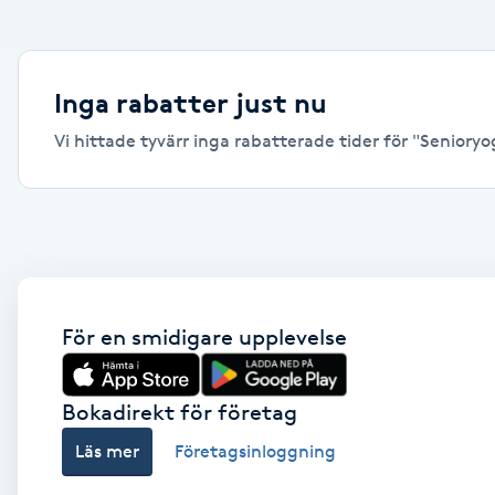
Alternativmedicin
Andningsmassage
Inga rabatter just nu
Vi hittade tyvärr inga rabatterade tider för "Senioryoga
Ansiktslyft utan kirurgi
Aromamassage
Ashtanga Yoga
Ayurveda
För en smidigare upplevelse
Ayurvedisk Massage
Bokadirekt för företag
Läs mer
Företagsinloggning
Ansiktsbehandling djuprengörande
B