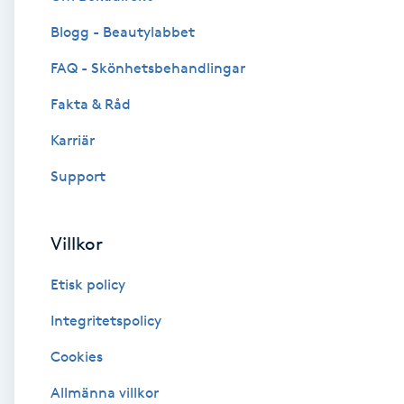
Blogg - Beautylabbet
Brynformning
FAQ - Skönhetsbehandlingar
Brynfärgning
Fakta & Råd
Brynplockning
Karriär
Support
Bröllopsuppsättning
C
Villkor
Celluliter
Etisk policy
Coachning
Integritetspolicy
Cookies
Color correction
Allmänna villkor