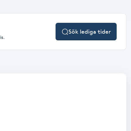
Sök lediga tider
is.