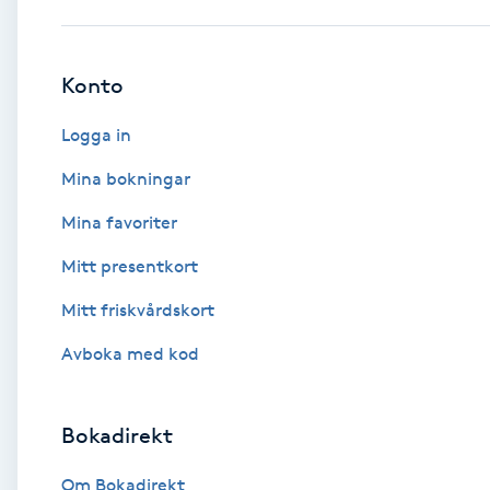
Babylights
Konto
Balayage
Logga in
Bambumassage
Mina bokningar
Mina favoriter
Barber
Mitt presentkort
Barnklippning
Mitt friskvårdskort
BIAB
Avboka med kod
Blowout
Bokadirekt
Bottenfärg
Om Bokadirekt