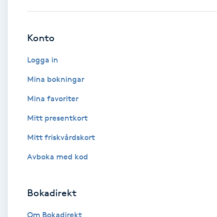
Babylights
Konto
Balayage
Logga in
Bambumassage
Mina bokningar
Mina favoriter
Barber
Mitt presentkort
Barnklippning
Mitt friskvårdskort
BIAB
Avboka med kod
Blowout
Bokadirekt
Bottenfärg
Om Bokadirekt