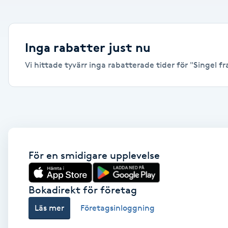
Alternativmedicin
Andningsmassage
Inga rabatter just nu
Vi hittade tyvärr inga rabatterade tider för "Singel fra
Ansiktslyft utan kirurgi
Aromamassage
Ashtanga Yoga
Ayurveda
För en smidigare upplevelse
Ayurvedisk Massage
Bokadirekt för företag
Läs mer
Företagsinloggning
Ansiktsbehandling djuprengörande
B