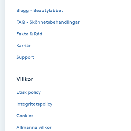
Blogg - Beautylabbet
Brynformning
FAQ - Skönhetsbehandlingar
Brynfärgning
Fakta & Råd
Brynplockning
Karriär
Support
Bröllopsuppsättning
C
Villkor
Celluliter
Etisk policy
Coachning
Integritetspolicy
Cookies
Color correction
Allmänna villkor