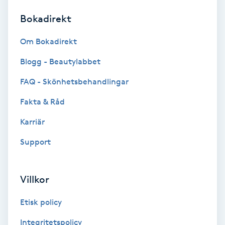
Bokadirekt
Brynformning
Om Bokadirekt
Brynfärgning
Blogg - Beautylabbet
Brynplockning
FAQ - Skönhetsbehandlingar
Fakta & Råd
Bröllopsuppsättning
C
Karriär
Support
Celluliter
Coachning
Villkor
Color correction
Etisk policy
Integritetspolicy