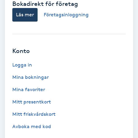
Bokadirekt för företag
Babylights
Läs mer
Företagsinloggning
Balayage
Bambumassage
Konto
Barber
Logga in
Mina bokningar
Barnklippning
Mina favoriter
BIAB
Mitt presentkort
Mitt friskvårdskort
Blowout
Avboka med kod
Bottenfärg