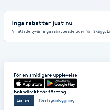
Alternativmedicin
Andningsmassage
Inga rabatter just nu
Vi hittade tyvärr inga rabatterade tider för "Skägg, Lin
Ansiktslyft utan kirurgi
Aromamassage
Ashtanga Yoga
Ayurveda
För en smidigare upplevelse
Ayurvedisk Massage
Bokadirekt för företag
Läs mer
Företagsinloggning
Ansiktsbehandling djuprengörande
B