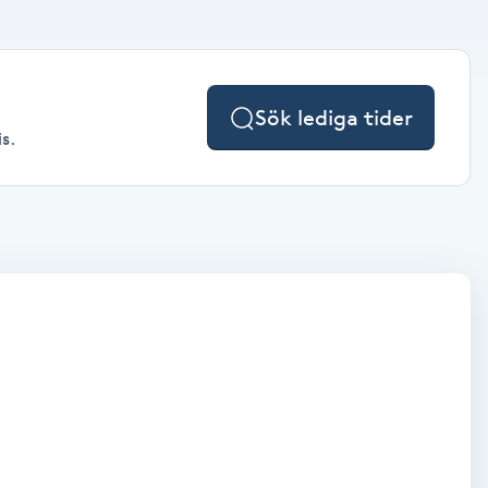
Sök lediga tider
s.