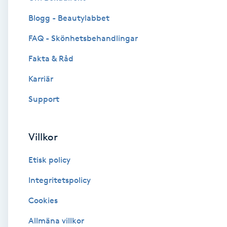
Blogg - Beautylabbet
Brynformning
FAQ - Skönhetsbehandlingar
Brynfärgning
Fakta & Råd
Brynplockning
Karriär
Support
Bröllopsuppsättning
C
Villkor
Celluliter
Etisk policy
Coachning
Integritetspolicy
Cookies
Color correction
Allmäna villkor