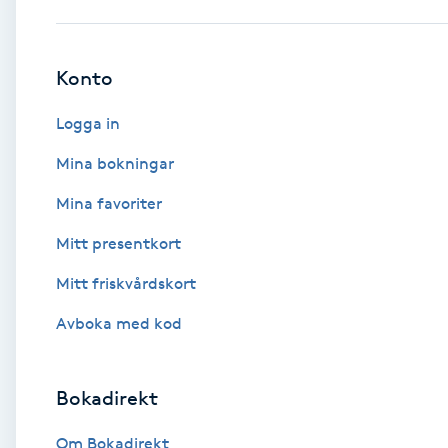
Babylights
Konto
Balayage
Logga in
Bambumassage
Mina bokningar
Mina favoriter
Barber
Mitt presentkort
Barnklippning
Mitt friskvårdskort
BIAB
Avboka med kod
Blowout
Bokadirekt
Bottenfärg
Om Bokadirekt