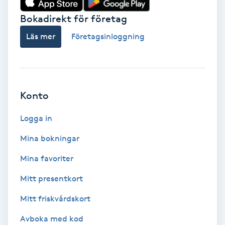
Bokadirekt för företag
Babylights
Läs mer
Företagsinloggning
Balayage
Bambumassage
Konto
Barber
Logga in
Barnklippning
Mina bokningar
BIAB
Mina favoriter
Mitt presentkort
Blowout
Mitt friskvårdskort
Bottenfärg
Avboka med kod