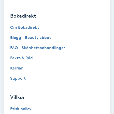
Brynformning
Bokadirekt
Brynfärgning
Om Bokadirekt
Brynplockning
Blogg - Beautylabbet
FAQ - Skönhetsbehandlingar
Bröllopsuppsättning
Fakta & Råd
C
Karriär
Celluliter
Support
Coachning
Villkor
Color correction
Etisk policy