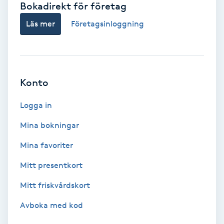
Bokadirekt för företag
Babylights
Läs mer
Företagsinloggning
Balayage
Bambumassage
Konto
Barber
Logga in
Mina bokningar
Barnklippning
Mina favoriter
BIAB
Mitt presentkort
Mitt friskvårdskort
Blowout
Avboka med kod
Bottenfärg