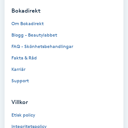
Bokadirekt
Brynformning
Om Bokadirekt
Brynfärgning
Blogg - Beautylabbet
Brynplockning
FAQ - Skönhetsbehandlingar
Fakta & Råd
Bröllopsuppsättning
C
Karriär
Support
Celluliter
Coachning
Villkor
Color correction
Etisk policy
Integritetspolicy