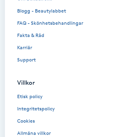
Blogg - Beautylabbet
Brynformning
FAQ - Skönhetsbehandlingar
Brynfärgning
Fakta & Råd
Brynplockning
Karriär
Support
Bröllopsuppsättning
C
Villkor
Celluliter
Etisk policy
Coachning
Integritetspolicy
Cookies
Color correction
Allmäna villkor