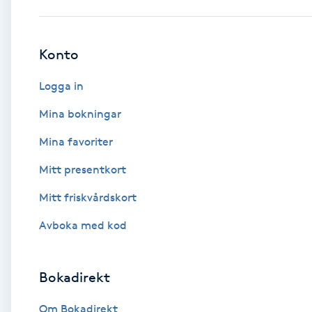
Babylights
Konto
Balayage
Logga in
Bambumassage
Mina bokningar
Mina favoriter
Barber
Mitt presentkort
Barnklippning
Mitt friskvårdskort
BIAB
Avboka med kod
Blowout
Bokadirekt
Bottenfärg
Om Bokadirekt