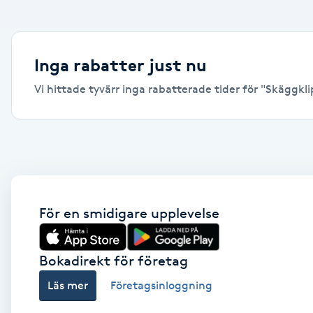
Alternativmedicin
Andningsmassage
Inga rabatter just nu
Vi hittade tyvärr inga rabatterade tider för "Skäggklip
Ansiktslyft utan kirurgi
Aromamassage
Ashtanga Yoga
Ayurveda
För en smidigare upplevelse
Ayurvedisk Massage
Bokadirekt för företag
Läs mer
Företagsinloggning
Ansiktsbehandling djuprengörande
B