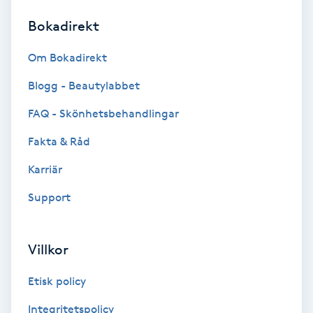
Bokadirekt
Brynformning
Om Bokadirekt
Brynfärgning
Blogg - Beautylabbet
Brynplockning
FAQ - Skönhetsbehandlingar
Fakta & Råd
Bröllopsuppsättning
C
Karriär
Support
Celluliter
Coachning
Villkor
Color correction
Etisk policy
Integritetspolicy