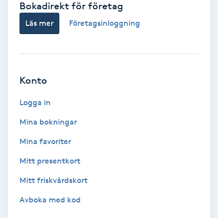
Bokadirekt för företag
Babylights
Läs mer
Företagsinloggning
Balayage
Bambumassage
Konto
Barber
Logga in
Mina bokningar
Barnklippning
Mina favoriter
BIAB
Mitt presentkort
Mitt friskvårdskort
Blowout
Avboka med kod
Bottenfärg