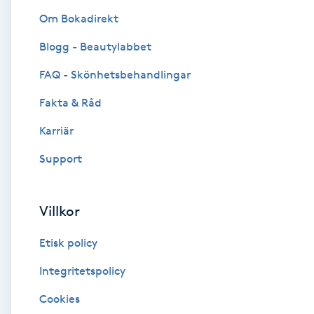
Om Bokadirekt
Brynformning
Blogg - Beautylabbet
Brynfärgning
FAQ - Skönhetsbehandlingar
Fakta & Råd
Brynplockning
Karriär
Bröllopsuppsättning
Support
C
Celluliter
Villkor
Etisk policy
Coachning
Integritetspolicy
Color correction
Cookies