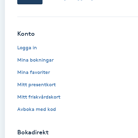
Babylights
Balayage
Konto
Logga in
Bambumassage
Mina bokningar
Barber
Mina favoriter
Barnklippning
Mitt presentkort
Mitt friskvårdskort
BIAB
Avboka med kod
Blowout
Bokadirekt
Bottenfärg