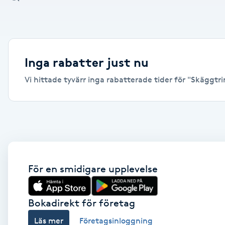
Alternativmedicin
Andningsmassage
Inga rabatter just nu
Ansiktslyft utan kirurgi
Vi hittade tyvärr inga rabatterade tider för "Skäggtr
Aromamassage
Ashtanga Yoga
Ayurveda
För en smidigare upplevelse
Ayurvedisk Massage
Bokadirekt för företag
Ansiktsbehandling djuprengörande
Läs mer
Företagsinloggning
B