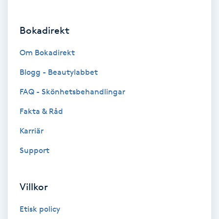
Brynformning
Bokadirekt
Brynfärgning
Om Bokadirekt
Brynplockning
Blogg - Beautylabbet
FAQ - Skönhetsbehandlingar
Bröllopsuppsättning
Fakta & Råd
C
Karriär
Celluliter
Support
Coachning
Villkor
Color correction
Etisk policy