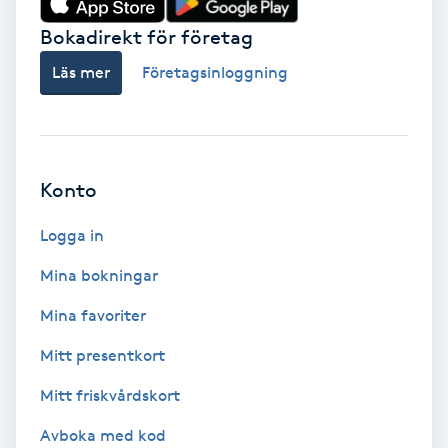
Bokadirekt för företag
Babylights
Läs mer
Företagsinloggning
Balayage
Bambumassage
Konto
Barber
Logga in
Barnklippning
Mina bokningar
BIAB
Mina favoriter
Mitt presentkort
Blowout
Mitt friskvårdskort
Bottenfärg
Avboka med kod