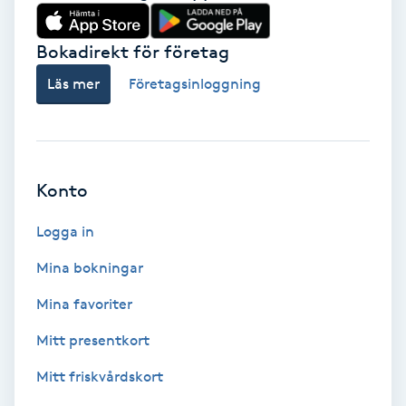
Babylights
Bokadirekt för företag
Balayage
Läs mer
Företagsinloggning
Bambumassage
Barber
Konto
Logga in
Barnklippning
Mina bokningar
BIAB
Mina favoriter
Blowout
Mitt presentkort
Mitt friskvårdskort
Bottenfärg