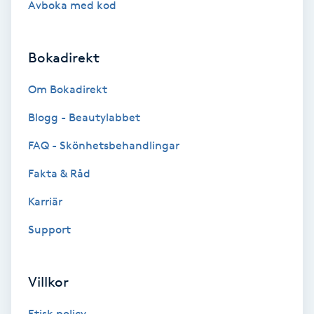
Avboka med kod
Brynformning
Bokadirekt
Brynfärgning
Om Bokadirekt
Brynplockning
Blogg - Beautylabbet
Bröllopsuppsättning
FAQ - Skönhetsbehandlingar
C
Fakta & Råd
Celluliter
Karriär
Support
Coachning
Color correction
Villkor
Etisk policy