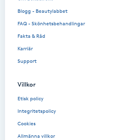
Blogg - Beautylabbet
Brynformning
FAQ - Skönhetsbehandlingar
Brynfärgning
Fakta & Råd
Brynplockning
Karriär
Support
Bröllopsuppsättning
C
Villkor
Celluliter
Etisk policy
Coachning
Integritetspolicy
Cookies
Color correction
Allmänna villkor