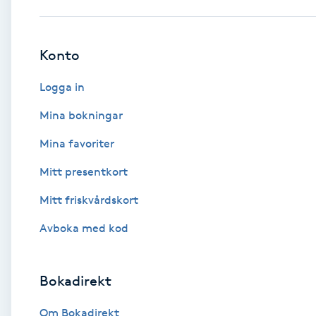
Babylights
Konto
Balayage
Logga in
Bambumassage
Mina bokningar
Mina favoriter
Barber
Mitt presentkort
Barnklippning
Mitt friskvårdskort
BIAB
Avboka med kod
Blowout
Bokadirekt
Bottenfärg
Om Bokadirekt