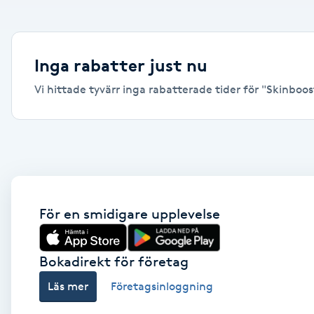
Alternativmedicin
Andningsmassage
Inga rabatter just nu
Vi hittade tyvärr inga rabatterade tider för "Skinboos
Ansiktslyft utan kirurgi
Aromamassage
Ashtanga Yoga
Ayurveda
För en smidigare upplevelse
Ayurvedisk Massage
Bokadirekt för företag
Läs mer
Företagsinloggning
Ansiktsbehandling djuprengörande
B