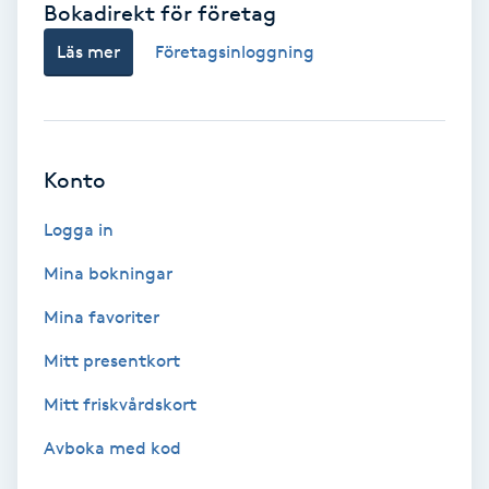
Bokadirekt för företag
Babylights
Läs mer
Företagsinloggning
Balayage
Bambumassage
Konto
Barber
Logga in
Mina bokningar
Barnklippning
Mina favoriter
BIAB
Mitt presentkort
Mitt friskvårdskort
Blowout
Avboka med kod
Bottenfärg