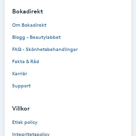
Bokadirekt
Brynformning
Om Bokadirekt
Brynfärgning
Blogg - Beautylabbet
Brynplockning
FAQ - Skönhetsbehandlingar
Fakta & Råd
Bröllopsuppsättning
C
Karriär
Support
Celluliter
Coachning
Villkor
Color correction
Etisk policy
Integritetspolicy