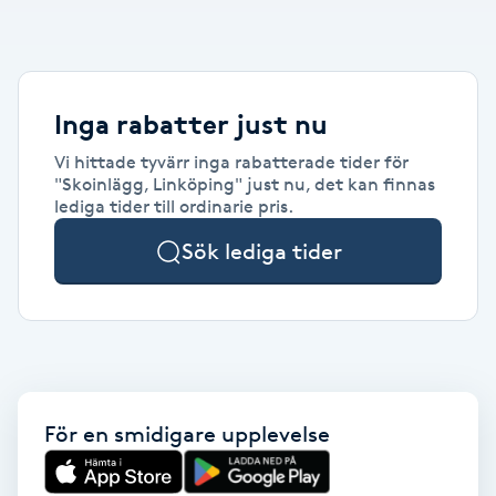
Alternativmedicin
POPULÄRA SÖKNINGAR
POPULÄRA SÖKNINGAR
POPULÄRA SÖKNINGAR
POPULÄRA SÖKNINGAR
POPULÄRA SÖKNINGAR
POPULÄRA SÖKNINGAR
POPULÄRA SÖKNINGAR
Gravidmassage
Personlig träning (PT)
Naglar
Lashlift
Frisör nära mig
Massage nära mig
Naglar nära mig
Lashlift nära mig
Piercing nära mig
Fotvård nära mig
Ansiktsbehandling nära mig
Frisör Västerås
Massage Västerås
Naglar Västerås
Browlift Stockholm
Microneedling Göteborg
Tatuering Göteborg
Yoga Göteborg
Yoga
Andningsmassage
Pedikyr
Browlift
Frisör Stockholm
Massage Stockholm
Naglar Stockholm
Lashlift Stockholm
Piercing Stockholm
Fotvård Stockholm
Ansiktsbehandling Stockholm
Frisör Örebro
Massage Örebro
Naglar Örebro
Browlift Göteborg
Microneedling Malmö
Tatuering Malmö
Hot yoga Stockholm
Hot yoga
Inga rabatter just nu
Microblading
Ansiktslyft utan kirurgi
Frisör Göteborg
Massage Göteborg
Naglar Göteborg
Lashlift Göteborg
Piercing Göteborg
Fotvård Göteborg
Ansiktsbehandling Göteborg
Frisör Linköping
Massage Linköping
Naglar Helsingborg
Browlift Malmö
LPG Stockholm
Tandblekning Stockholm
Hot yoga Malmö
Vi hittade tyvärr inga rabatterade tider för
Akupunktur
Spa
"Skoinlägg, Linköping" just nu, det kan finnas
Frisör Malmö
Massage Malmö
Naglar Malmö
Lashlift Malmö
Ansiktsbehandling Malmö
Piercing Malmö
Fotvård Malmö
Frisör Jönköping
Massage Helsingborg
Microblading Stockholm
LPG Göteborg
Spraytan Stockholm
Spa Stockholm
Aromamassage
lediga tider till ordinarie pris.
Samtalsterapi
Piercing
Frisör Uppsala
Massage Uppsala
Naglar Uppsala
Browlift nära mig
Microneedling Stockholm
Tatuering Stockholm
Yoga Stockholm
Microblading Göteborg
LPG Malmö
Spraytan Örebro
Spa Göteborg
Sök lediga tider
Spraytan
Ashtanga Yoga
Ayurveda
Ayurvedisk Massage
För en smidigare upplevelse
Ansiktsbehandling djuprengörande
B