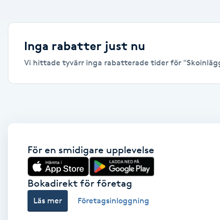
Alternativmedicin
Andningsmassage
Inga rabatter just nu
Vi hittade tyvärr inga rabatterade tider för "Skoinlägg,
Ansiktslyft utan kirurgi
Aromamassage
Ashtanga Yoga
Ayurveda
För en smidigare upplevelse
Ayurvedisk Massage
Bokadirekt för företag
Läs mer
Företagsinloggning
Ansiktsbehandling djuprengörande
B