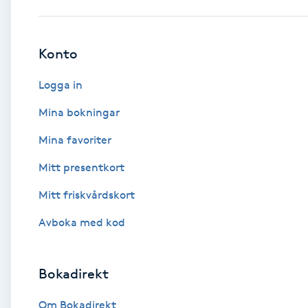
Babylights
Konto
Balayage
Logga in
Bambumassage
Mina bokningar
Mina favoriter
Barber
Mitt presentkort
Barnklippning
Mitt friskvårdskort
BIAB
Avboka med kod
Blowout
Bokadirekt
Bottenfärg
Om Bokadirekt