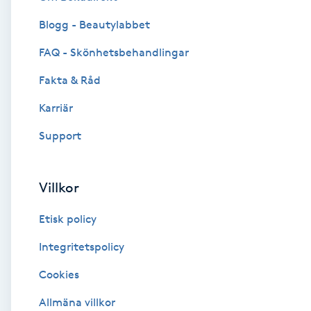
Blogg - Beautylabbet
Brynformning
FAQ - Skönhetsbehandlingar
Brynfärgning
Fakta & Råd
Brynplockning
Karriär
Support
Bröllopsuppsättning
C
Villkor
Celluliter
Etisk policy
Coachning
Integritetspolicy
Cookies
Color correction
Allmäna villkor