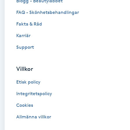
Blogg - Beautylabbet
Cryoterapi
FAQ - Skönhetsbehandlingar
D
Fakta & Råd
Damklippning
Karriär
Dermapen
Support
Diamantslipning
Villkor
E
Etisk policy
Enzympeeling
Integritetspolicy
Extensions
Cookies
Extensions borttagning
Allmänna villkor