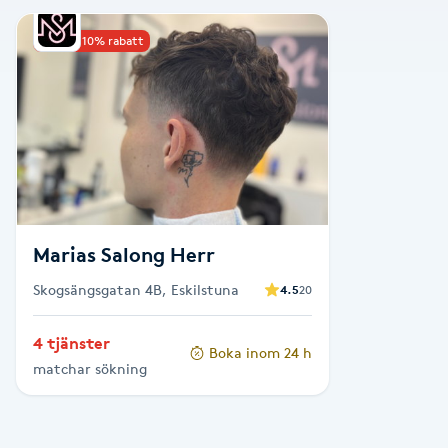
Alternativmedicin
Upp till 10% rabatt
Andningsmassage
Ansiktslyft utan kirurgi
Aromamassage
Ashtanga Yoga
Marias Salong Herr
Skogsängsgatan 4B, Eskilstuna
4.5
20
Ayurveda
4 tjänster
Boka inom 24 h
Ayurvedisk Massage
matchar sökning
Ansiktsbehandling djuprengörande
B