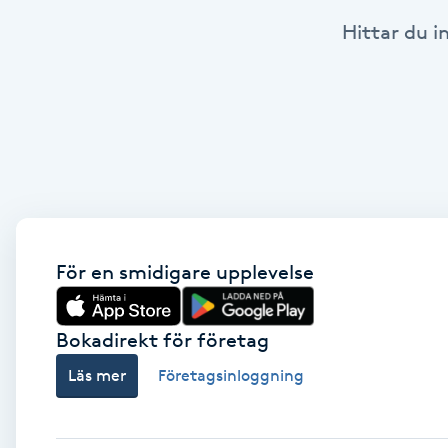
Hittar du i
Babylights
Balayage
Bambumassage
Barber
Barnklippning
För en smidigare upplevelse
BIAB
Bokadirekt för företag
Läs mer
Företagsinloggning
Blowout
Bottenfärg