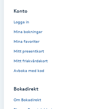
Konto
Brynformning
Logga in
Brynfärgning
Mina bokningar
Brynplockning
Mina favoriter
Mitt presentkort
Bröllopsuppsättning
C
Mitt friskvårdskort
Avboka med kod
Celluliter
Coachning
Bokadirekt
Color correction
Om Bokadirekt