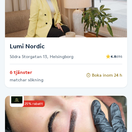
Cryoterapi
D
Damklippning
Dermapen
Lumi Nordic
Södra Storgatan 13, Helsingborg
4.8
696
Diamantslipning
E
6 tjänster
Boka inom 24 h
matchar sökning
Enzympeeling
Extensions
Upp till 25% rabatt
Extensions borttagning
Eyeliner-tatuering