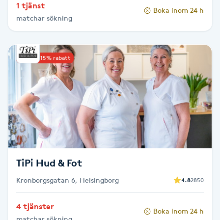
1 tjänst
Hot Stone Massage
Boka inom 24 h
matchar sökning
Hot yoga
Upp till 15% rabatt
Hudföryngring
Huduppstramning
Hudvård
Hyaluronsyra
TiPi Hud & Fot
Hyperhidros
Kronborgsgatan 6, Helsingborg
4.8
2850
Hypnos
4 tjänster
Boka inom 24 h
matchar sökning