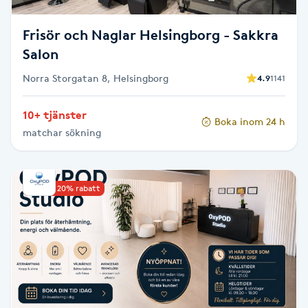
Fotsvamp
Frisör och Naglar Helsingborg - Sakkra
Fotvård
Salon
Norra Storgatan 8, Helsingborg
4.9
1141
Fransar
10+ tjänster
Boka inom 24 h
Fransborttagning
matchar sökning
Fransfärgning
Upp till 20% rabatt
Fransförlängning
Fransförlängning Megavolym
Fransförlängning Volym