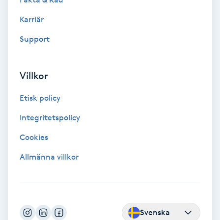
Megavolymfransar
Karriär
Melasma
Support
Mesoterapi
Villkor
MicroPen
Etisk policy
Integritetspolicy
Microshading
Cookies
Mixfransar
Allmänna villkor
N
Nagelförlängning
Svenska
Nagelförlängning akryl