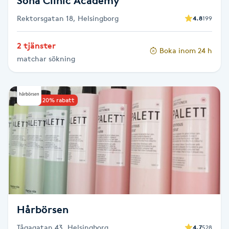
Soha Clinic Academy
Föning
Rektorsgatan 18, Helsingborg
4.8
199
G
2 tjänster
Gel naglar
Boka inom 24 h
matchar sökning
Gelenaglar
Upp till 20% rabatt
Gellack
Gellack med förstärkning
Gravidmassage
Gravidyoga
Hårbörsen
Gruppträning
Tågagatan 43, Helsingborg
4.7
528