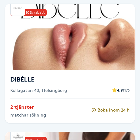
IPL hårborttagning
Upp till 10% rabatt
IR-massage
J
Japansk massage
K
DIBÉLLE
K18
Kullagatan 40, Helsingborg
4.9
1176
Katun fransar
2 tjänster
Boka inom 24 h
Kemisk peeling
matchar sökning
Keratinbehandling