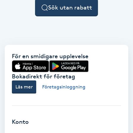
Sök utan rabatt
LED-ljusterapi
Liktornar
LPG
För en smidigare upplevelse
LPG-behandling
Bokadirekt för företag
LPG-massage
Läs mer
Företagsinloggning
Luggklippning
Lymfmassage
Konto
Läpptatuering