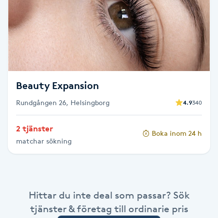
Kosmetisk tatuering
Kostrådgivning
Kroppsinpackning
Beauty Expansion
Kroppspeeling
Rundgången 26, Helsingborg
4.9
340
Käkledsbehandling
2 tjänster
Boka inom 24 h
matchar sökning
Kärlbehandling
L
Laserbehandling
Hittar du inte deal som passar? Sök
tjänster & företag till ordinarie pris
Lashlift Keratin