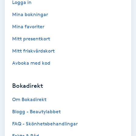
Logga in
M
Mina bokningar
Makeup
Mina favoriter
Mitt presentkort
Manikyr & Pedikyr
Mitt friskvårdskort
Massage
Avboka med kod
Medial vägledning
Bokadirekt
Medicinsk massage
Om Bokadirekt
Meditation
Blogg - Beautylabbet
FAQ - Skönhetsbehandlingar
Medium
Fakta & Råd