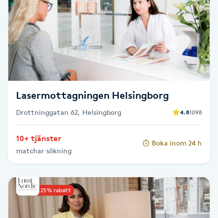
Brynformning
Brynfärgning
Brynplockning
Lasermottagningen Helsingborg
Bröllopsuppsättning
Drottninggatan 62, Helsingborg
4.8
1098
C
Celluliter
10+ tjänster
Boka inom 24 h
matchar sökning
Coachning
Upp till 25% rabatt
Color correction