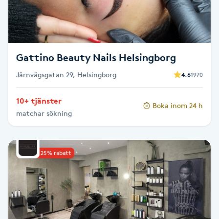
F
Face framing
Gattino Beauty Nails Helsingborg
Faceliftmassage
Järnvägsgatan 29, Helsingborg
4.6
1970
Fet hårbotten
10+ tjänster
Boka inom 24 h
matchar sökning
Fettreducering
Fibromassage
Upp till 25% rabatt
Fillers
Fotmassage