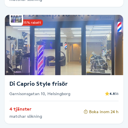
Hårborttagning
Hårbottenbehandling
Upp till 15% rabatt
Hårförlängning
Hårvård
Hälsa
Di Caprio Style frisör
Hälsprickor
I
Garnisonsgatan 10, Helsingborg
4.8
36
Idrottsmassage
4 tjänster
Boka inom 24 h
matchar sökning
IPL