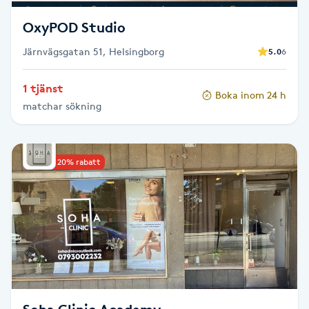
Fransk manikyr
OxyPOD Studio
Fransrengöring
Järnvägsgatan 51, Helsingborg
5.0
6
1 tjänst
Frekvensterapi
Boka inom 24 h
matchar sökning
Friskvård
Upp till 20% rabatt
Friskvårdsmassage
Frisör
Funktionsanalys
Färgning