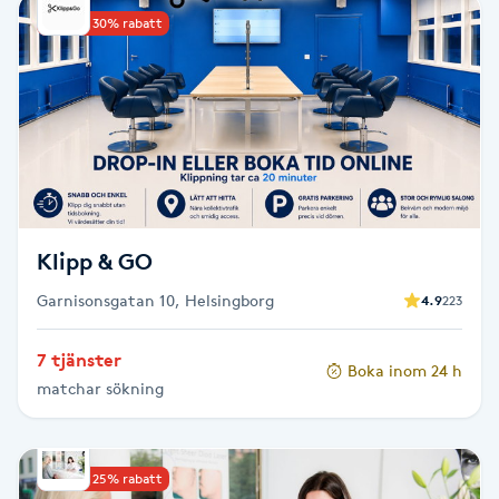
Upp till 30% rabatt
Babylights
Balayage
Bambumassage
Barber
Klipp & GO
Barnklippning
Garnisonsgatan 10, Helsingborg
4.9
223
BIAB
7 tjänster
Boka inom 24 h
matchar sökning
Blowout
Bottenfärg
Upp till 25% rabatt