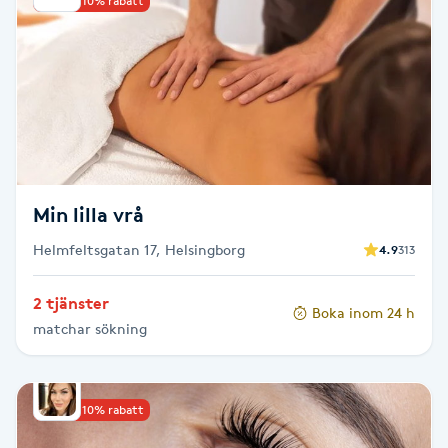
Upp till 10% rabatt
Kinesiologi
Kinesisk medicin
Kiropraktik
Klangmassage
Min lilla vrå
Helmfeltsgatan 17, Helsingborg
Klippning
4.9
313
2 tjänster
Klippning & Slingor
Boka inom 24 h
matchar sökning
Klippning ungdom
Upp till 10% rabatt
Koppningsmassage