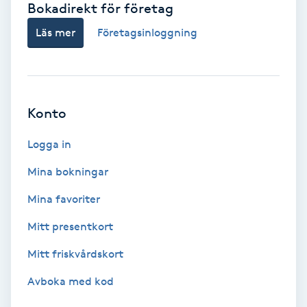
Bokadirekt för företag
Babylights
Läs mer
Företagsinloggning
Balayage
Bambumassage
Konto
Barber
Logga in
Mina bokningar
Barnklippning
Mina favoriter
BIAB
Mitt presentkort
Mitt friskvårdskort
Blowout
Avboka med kod
Bottenfärg