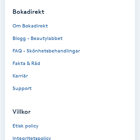
Bokadirekt
Brynformning
Om Bokadirekt
Brynfärgning
Blogg - Beautylabbet
Brynplockning
FAQ - Skönhetsbehandlingar
Fakta & Råd
Bröllopsuppsättning
C
Karriär
Support
Celluliter
Coachning
Villkor
Color correction
Etisk policy
Integritetspolicy