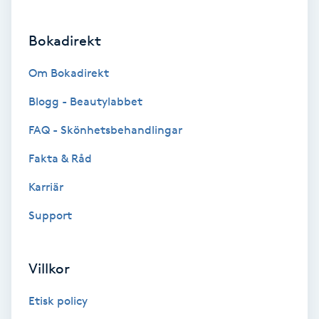
Brynformning
Bokadirekt
Brynfärgning
Om Bokadirekt
Blogg - Beautylabbet
Brynplockning
FAQ - Skönhetsbehandlingar
Bröllopsuppsättning
Fakta & Råd
C
Karriär
Celluliter
Support
Coachning
Villkor
Color correction
Etisk policy