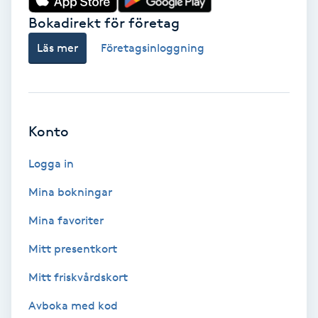
Bokadirekt för företag
Babylights
Läs mer
Företagsinloggning
Balayage
Bambumassage
Konto
Barber
Logga in
Barnklippning
Mina bokningar
Mina favoriter
BIAB
Mitt presentkort
Blowout
Mitt friskvårdskort
Bottenfärg
Avboka med kod