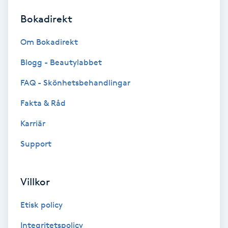
Bokadirekt
Brynformning
Om Bokadirekt
Brynfärgning
Blogg - Beautylabbet
Brynplockning
FAQ - Skönhetsbehandlingar
Fakta & Råd
Bröllopsuppsättning
C
Karriär
Support
Celluliter
Coachning
Villkor
Color correction
Etisk policy
Integritetspolicy