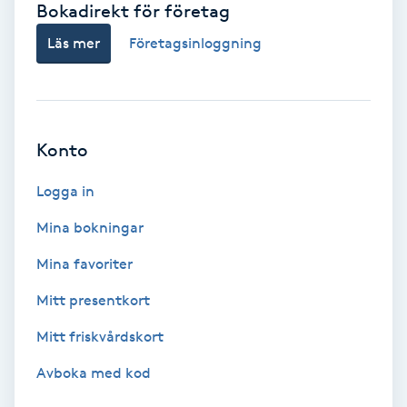
Bokadirekt för företag
Babylights
Läs mer
Företagsinloggning
Balayage
Bambumassage
Konto
Barber
Logga in
Mina bokningar
Barnklippning
Mina favoriter
BIAB
Mitt presentkort
Mitt friskvårdskort
Blowout
Avboka med kod
Bottenfärg