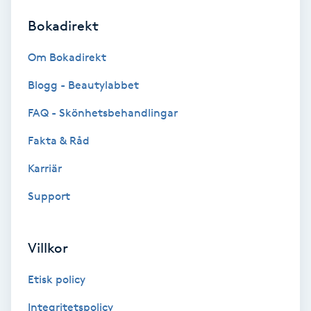
Bokadirekt
Brynformning
Om Bokadirekt
Brynfärgning
Blogg - Beautylabbet
Brynplockning
FAQ - Skönhetsbehandlingar
Fakta & Råd
Bröllopsuppsättning
C
Karriär
Support
Celluliter
Coachning
Villkor
Color correction
Etisk policy
Integritetspolicy