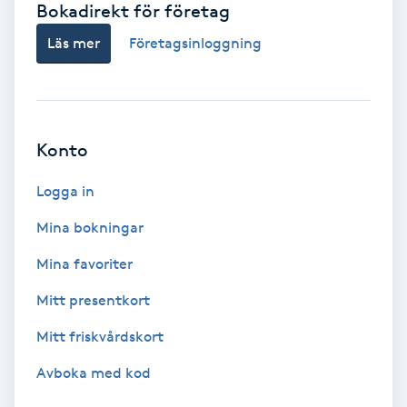
Bokadirekt för företag
Babylights
Läs mer
Företagsinloggning
Balayage
Bambumassage
Konto
Barber
Logga in
Mina bokningar
Barnklippning
Mina favoriter
BIAB
Mitt presentkort
Mitt friskvårdskort
Blowout
Avboka med kod
Bottenfärg