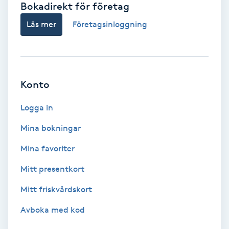
Bokadirekt för företag
Babylights
Läs mer
Företagsinloggning
Balayage
Bambumassage
Konto
Barber
Logga in
Mina bokningar
Barnklippning
Mina favoriter
BIAB
Mitt presentkort
Mitt friskvårdskort
Blowout
Avboka med kod
Bottenfärg