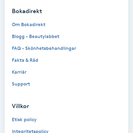
Bokadirekt
Brynformning
Om Bokadirekt
Brynfärgning
Blogg - Beautylabbet
Brynplockning
FAQ - Skönhetsbehandlingar
Fakta & Råd
Bröllopsuppsättning
C
Karriär
Support
Celluliter
Coachning
Villkor
Color correction
Etisk policy
Integritetspolicy