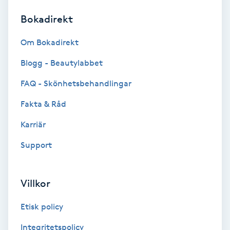
Bokadirekt
Brynformning
Om Bokadirekt
Brynfärgning
Blogg - Beautylabbet
Brynplockning
FAQ - Skönhetsbehandlingar
Fakta & Råd
Bröllopsuppsättning
C
Karriär
Support
Celluliter
Coachning
Villkor
Color correction
Etisk policy
Integritetspolicy