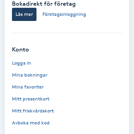
Bokadirekt för företag
Babylights
Läs mer
Företagsinloggning
Balayage
Bambumassage
Konto
Barber
Logga in
Mina bokningar
Barnklippning
Mina favoriter
BIAB
Mitt presentkort
Mitt friskvårdskort
Blowout
Avboka med kod
Bottenfärg