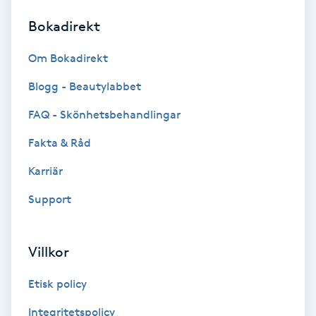
Bokadirekt
Brynformning
Om Bokadirekt
Brynfärgning
Blogg - Beautylabbet
Brynplockning
FAQ - Skönhetsbehandlingar
Fakta & Råd
Bröllopsuppsättning
C
Karriär
Support
Celluliter
Coachning
Villkor
Color correction
Etisk policy
Integritetspolicy