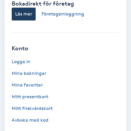
Bokadirekt för företag
Babylights
Läs mer
Företagsinloggning
Balayage
Bambumassage
Konto
Barber
Logga in
Mina bokningar
Barnklippning
Mina favoriter
BIAB
Mitt presentkort
Mitt friskvårdskort
Blowout
Avboka med kod
Bottenfärg