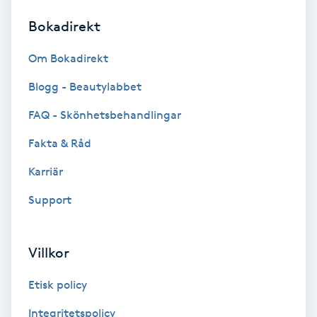
Bokadirekt
Brynformning
Om Bokadirekt
Brynfärgning
Blogg - Beautylabbet
Brynplockning
FAQ - Skönhetsbehandlingar
Fakta & Råd
Bröllopsuppsättning
C
Karriär
Support
Celluliter
Coachning
Villkor
Color correction
Etisk policy
Integritetspolicy