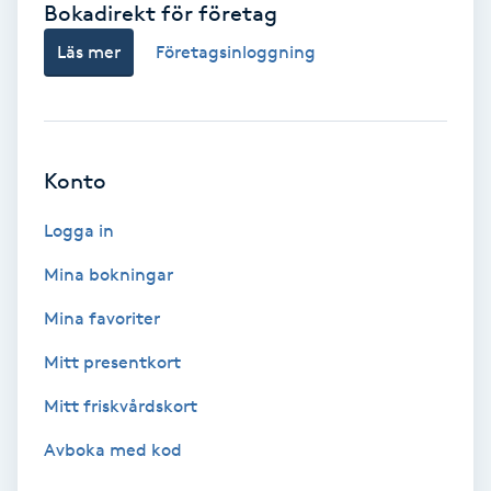
Bokadirekt för företag
Babylights
Läs mer
Företagsinloggning
Balayage
Bambumassage
Konto
Barber
Logga in
Mina bokningar
Barnklippning
Mina favoriter
BIAB
Mitt presentkort
Mitt friskvårdskort
Blowout
Avboka med kod
Bottenfärg