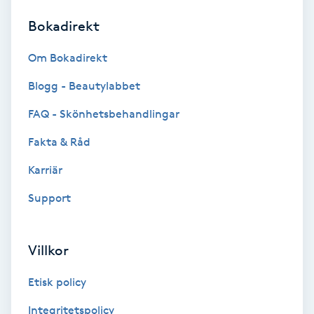
Bokadirekt
Brynformning
Om Bokadirekt
Brynfärgning
Blogg - Beautylabbet
Brynplockning
FAQ - Skönhetsbehandlingar
Fakta & Råd
Bröllopsuppsättning
C
Karriär
Support
Celluliter
Coachning
Villkor
Color correction
Etisk policy
Integritetspolicy