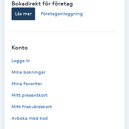
Bokadirekt för företag
Babylights
Läs mer
Företagsinloggning
Balayage
Bambumassage
Konto
Barber
Logga in
Mina bokningar
Barnklippning
Mina favoriter
BIAB
Mitt presentkort
Mitt friskvårdskort
Blowout
Avboka med kod
Bottenfärg