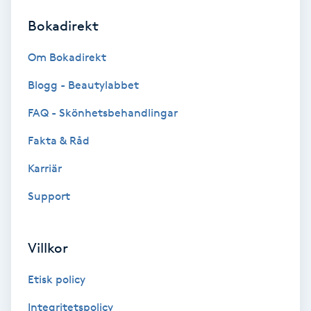
Bokadirekt
Brynformning
Om Bokadirekt
Brynfärgning
Blogg - Beautylabbet
Brynplockning
FAQ - Skönhetsbehandlingar
Fakta & Råd
Bröllopsuppsättning
C
Karriär
Support
Celluliter
Coachning
Villkor
Color correction
Etisk policy
Integritetspolicy