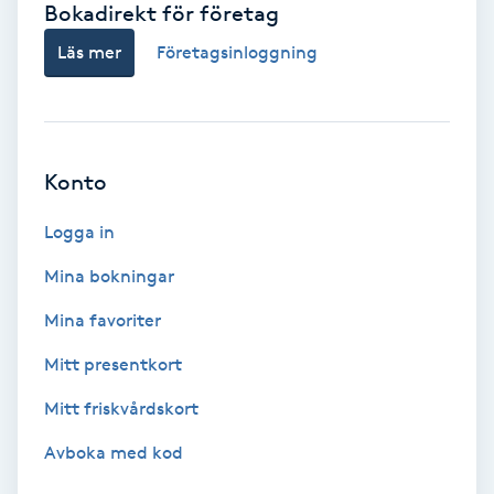
Bokadirekt för företag
Babylights
Läs mer
Företagsinloggning
Balayage
Bambumassage
Konto
Barber
Logga in
Mina bokningar
Barnklippning
Mina favoriter
BIAB
Mitt presentkort
Mitt friskvårdskort
Blowout
Avboka med kod
Bottenfärg