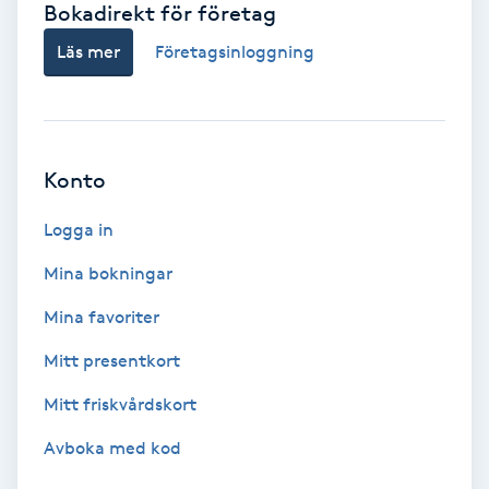
Bokadirekt för företag
Babylights
Läs mer
Företagsinloggning
Balayage
Bambumassage
Konto
Barber
Logga in
Mina bokningar
Barnklippning
Mina favoriter
BIAB
Mitt presentkort
Mitt friskvårdskort
Blowout
Avboka med kod
Bottenfärg