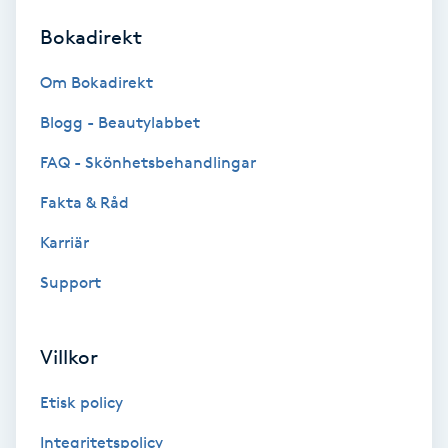
Bokadirekt
Brynformning
Om Bokadirekt
Brynfärgning
Blogg - Beautylabbet
Brynplockning
FAQ - Skönhetsbehandlingar
Fakta & Råd
Bröllopsuppsättning
C
Karriär
Support
Celluliter
Coachning
Villkor
Color correction
Etisk policy
Integritetspolicy