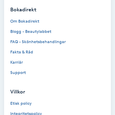
Bokadirekt
Brynformning
Om Bokadirekt
Brynfärgning
Blogg - Beautylabbet
Brynplockning
FAQ - Skönhetsbehandlingar
Fakta & Råd
Bröllopsuppsättning
C
Karriär
Support
Celluliter
Coachning
Villkor
Color correction
Etisk policy
Integritetspolicy