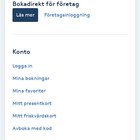
Bokadirekt för företag
Babylights
Läs mer
Företagsinloggning
Balayage
Bambumassage
Konto
Barber
Logga in
Mina bokningar
Barnklippning
Mina favoriter
BIAB
Mitt presentkort
Mitt friskvårdskort
Blowout
Avboka med kod
Bottenfärg