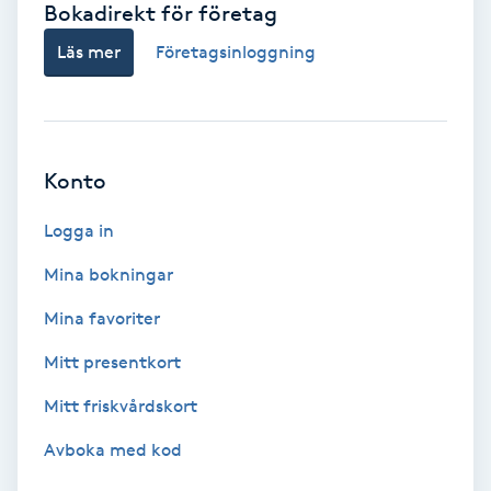
Bokadirekt för företag
Babylights
Läs mer
Företagsinloggning
Balayage
Bambumassage
Konto
Barber
Logga in
Mina bokningar
Barnklippning
Mina favoriter
BIAB
Mitt presentkort
Mitt friskvårdskort
Blowout
Avboka med kod
Bottenfärg