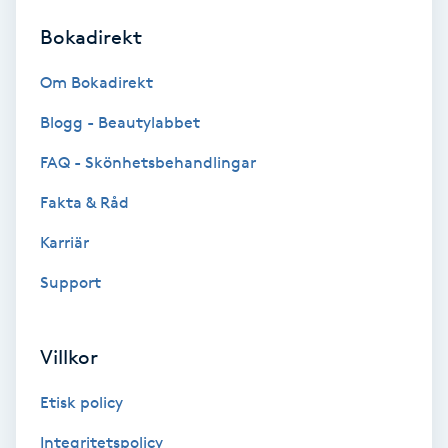
Bokadirekt
Brynformning
Om Bokadirekt
Brynfärgning
Blogg - Beautylabbet
Brynplockning
FAQ - Skönhetsbehandlingar
Fakta & Råd
Bröllopsuppsättning
C
Karriär
Support
Celluliter
Coachning
Villkor
Color correction
Etisk policy
Integritetspolicy