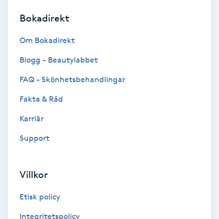
Bokadirekt
Brynformning
Om Bokadirekt
Brynfärgning
Blogg - Beautylabbet
Brynplockning
FAQ - Skönhetsbehandlingar
Fakta & Råd
Bröllopsuppsättning
C
Karriär
Support
Celluliter
Coachning
Villkor
Color correction
Etisk policy
Integritetspolicy