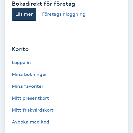
Bokadirekt för företag
Babylights
Läs mer
Företagsinloggning
Balayage
Bambumassage
Konto
Barber
Logga in
Mina bokningar
Barnklippning
Mina favoriter
BIAB
Mitt presentkort
Mitt friskvårdskort
Blowout
Avboka med kod
Bottenfärg