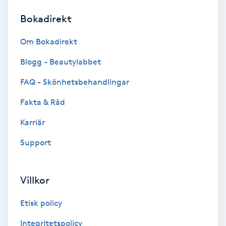
Bokadirekt
Brynformning
Om Bokadirekt
Brynfärgning
Blogg - Beautylabbet
Brynplockning
FAQ - Skönhetsbehandlingar
Fakta & Råd
Bröllopsuppsättning
C
Karriär
Support
Celluliter
Coachning
Villkor
Color correction
Etisk policy
Integritetspolicy