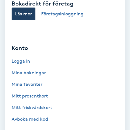
Bokadirekt för företag
Babylights
Läs mer
Företagsinloggning
Balayage
Bambumassage
Konto
Barber
Logga in
Mina bokningar
Barnklippning
Mina favoriter
BIAB
Mitt presentkort
Mitt friskvårdskort
Blowout
Avboka med kod
Bottenfärg