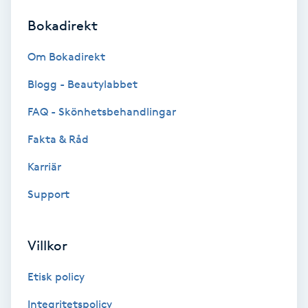
Bokadirekt
Brynformning
Om Bokadirekt
Brynfärgning
Blogg - Beautylabbet
Brynplockning
FAQ - Skönhetsbehandlingar
Fakta & Råd
Bröllopsuppsättning
C
Karriär
Support
Celluliter
Coachning
Villkor
Color correction
Etisk policy
Integritetspolicy