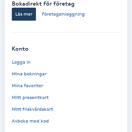
Bokadirekt för företag
Babylights
Läs mer
Företagsinloggning
Balayage
Bambumassage
Konto
Barber
Logga in
Mina bokningar
Barnklippning
Mina favoriter
BIAB
Mitt presentkort
Mitt friskvårdskort
Blowout
Avboka med kod
Bottenfärg