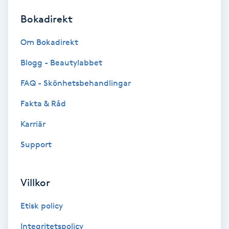
Bokadirekt
Brynformning
Om Bokadirekt
Brynfärgning
Blogg - Beautylabbet
Brynplockning
FAQ - Skönhetsbehandlingar
Fakta & Råd
Bröllopsuppsättning
C
Karriär
Support
Celluliter
Coachning
Villkor
Color correction
Etisk policy
Integritetspolicy