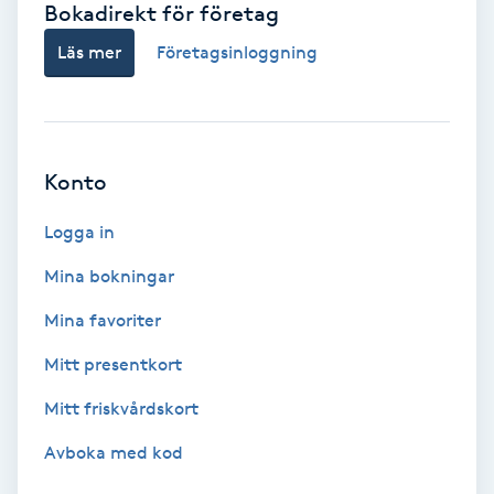
Bokadirekt för företag
Babylights
Läs mer
Företagsinloggning
Balayage
Bambumassage
Konto
Barber
Logga in
Mina bokningar
Barnklippning
Mina favoriter
BIAB
Mitt presentkort
Mitt friskvårdskort
Blowout
Avboka med kod
Bottenfärg