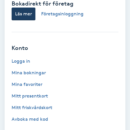
Bokadirekt för företag
Babylights
Läs mer
Företagsinloggning
Balayage
Bambumassage
Konto
Barber
Logga in
Mina bokningar
Barnklippning
Mina favoriter
BIAB
Mitt presentkort
Mitt friskvårdskort
Blowout
Avboka med kod
Bottenfärg