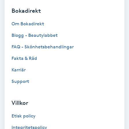
Bokadirekt
Brynformning
Om Bokadirekt
Brynfärgning
Blogg - Beautylabbet
Brynplockning
FAQ - Skönhetsbehandlingar
Fakta & Råd
Bröllopsuppsättning
C
Karriär
Support
Celluliter
Coachning
Villkor
Color correction
Etisk policy
Integritetspolicy