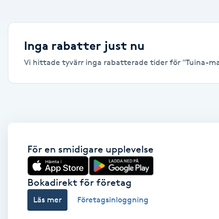
Alternativmedicin
Andningsmassage
Inga rabatter just nu
Vi hittade tyvärr inga rabatterade tider för "Tuina-mas
Ansiktslyft utan kirurgi
Aromamassage
Ashtanga Yoga
Ayurveda
För en smidigare upplevelse
Ayurvedisk Massage
Bokadirekt för företag
Läs mer
Företagsinloggning
Ansiktsbehandling djuprengörande
B