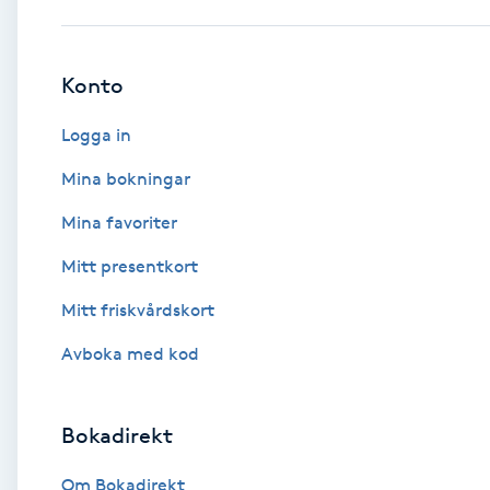
Babylights
Konto
Balayage
Logga in
Bambumassage
Mina bokningar
Mina favoriter
Barber
Mitt presentkort
Barnklippning
Mitt friskvårdskort
BIAB
Avboka med kod
Blowout
Bokadirekt
Bottenfärg
Om Bokadirekt