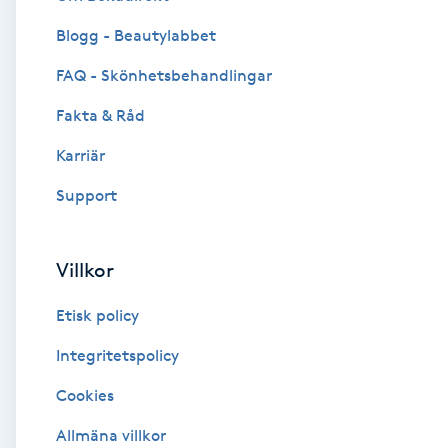
Blogg - Beautylabbet
Brynformning
FAQ - Skönhetsbehandlingar
Brynfärgning
Fakta & Råd
Brynplockning
Karriär
Support
Bröllopsuppsättning
C
Villkor
Celluliter
Etisk policy
Coachning
Integritetspolicy
Cookies
Color correction
Allmäna villkor