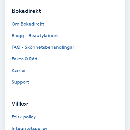
Bokadirekt
Brynformning
Om Bokadirekt
Brynfärgning
Blogg - Beautylabbet
Brynplockning
FAQ - Skönhetsbehandlingar
Fakta & Råd
Bröllopsuppsättning
C
Karriär
Support
Celluliter
Coachning
Villkor
Color correction
Etisk policy
Integritetspolicy