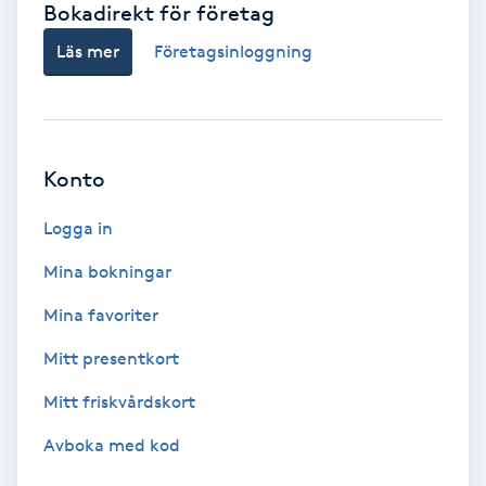
Bokadirekt för företag
Babylights
Läs mer
Företagsinloggning
Balayage
Bambumassage
Konto
Barber
Logga in
Mina bokningar
Barnklippning
Mina favoriter
BIAB
Mitt presentkort
Mitt friskvårdskort
Blowout
Avboka med kod
Bottenfärg