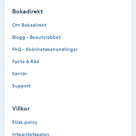
Bokadirekt
Brynformning
Om Bokadirekt
Brynfärgning
Blogg - Beautylabbet
Brynplockning
FAQ - Skönhetsbehandlingar
Fakta & Råd
Bröllopsuppsättning
C
Karriär
Support
Celluliter
Coachning
Villkor
Color correction
Etisk policy
Integritetspolicy