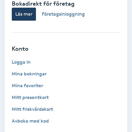
Bokadirekt för företag
Babylights
Läs mer
Företagsinloggning
Balayage
Bambumassage
Konto
Barber
Logga in
Mina bokningar
Barnklippning
Mina favoriter
BIAB
Mitt presentkort
Mitt friskvårdskort
Blowout
Avboka med kod
Bottenfärg