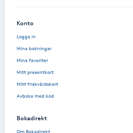
Babylights
Konto
Balayage
Logga in
Bambumassage
Mina bokningar
Mina favoriter
Barber
Mitt presentkort
Barnklippning
Mitt friskvårdskort
BIAB
Avboka med kod
Blowout
Bokadirekt
Bottenfärg
Om Bokadirekt