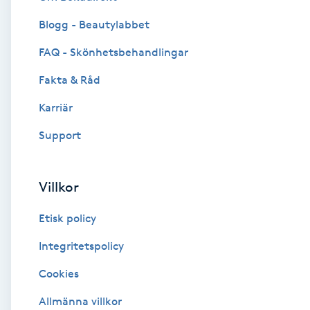
Blogg - Beautylabbet
Brynformning
FAQ - Skönhetsbehandlingar
Brynfärgning
Fakta & Råd
Brynplockning
Karriär
Support
Bröllopsuppsättning
C
Villkor
Celluliter
Etisk policy
Coachning
Integritetspolicy
Cookies
Color correction
Allmänna villkor