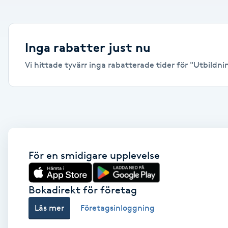
Alternativmedicin
Andningsmassage
Inga rabatter just nu
Vi hittade tyvärr inga rabatterade tider för "Utbildni
Ansiktslyft utan kirurgi
Aromamassage
Ashtanga Yoga
Ayurveda
För en smidigare upplevelse
Ayurvedisk Massage
Bokadirekt för företag
Läs mer
Företagsinloggning
Ansiktsbehandling djuprengörande
B