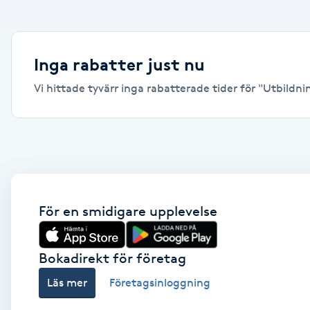
Alternativmedicin
Andningsmassage
Inga rabatter just nu
Vi hittade tyvärr inga rabatterade tider för "Utbildning
Ansiktslyft utan kirurgi
Aromamassage
Ashtanga Yoga
Ayurveda
För en smidigare upplevelse
Ayurvedisk Massage
Bokadirekt för företag
Läs mer
Företagsinloggning
Ansiktsbehandling djuprengörande
B