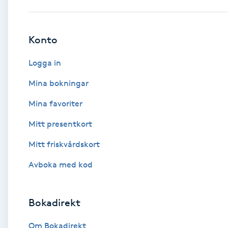
Babylights
Konto
Balayage
Logga in
Bambumassage
Mina bokningar
Mina favoriter
Barber
Mitt presentkort
Barnklippning
Mitt friskvårdskort
BIAB
Avboka med kod
Blowout
Bokadirekt
Bottenfärg
Om Bokadirekt