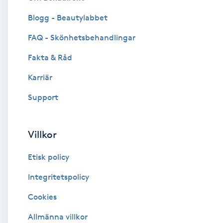
Blogg - Beautylabbet
Brynformning
FAQ - Skönhetsbehandlingar
Brynfärgning
Fakta & Råd
Brynplockning
Karriär
Support
Bröllopsuppsättning
C
Villkor
Celluliter
Etisk policy
Coachning
Integritetspolicy
Cookies
Color correction
Allmänna villkor