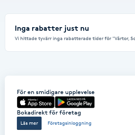
Alternativmedicin
Andningsmassage
Inga rabatter just nu
Vi hittade tyvärr inga rabatterade tider för "Vårtor, Sol
Ansiktslyft utan kirurgi
Aromamassage
Ashtanga Yoga
Ayurveda
För en smidigare upplevelse
Ayurvedisk Massage
Bokadirekt för företag
Läs mer
Företagsinloggning
Ansiktsbehandling djuprengörande
B