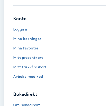
Babylights
Konto
Balayage
Logga in
Bambumassage
Mina bokningar
Mina favoriter
Barber
Mitt presentkort
Barnklippning
Mitt friskvårdskort
BIAB
Avboka med kod
Blowout
Bokadirekt
Bottenfärg
Om Bokadirekt