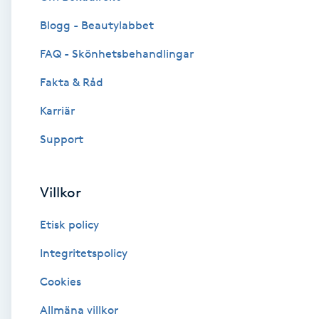
Blogg - Beautylabbet
Brynformning
FAQ - Skönhetsbehandlingar
Brynfärgning
Fakta & Råd
Brynplockning
Karriär
Support
Bröllopsuppsättning
C
Villkor
Celluliter
Etisk policy
Coachning
Integritetspolicy
Cookies
Color correction
Allmäna villkor