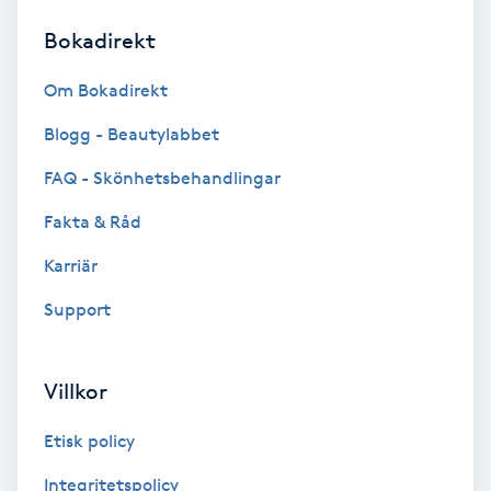
Bokadirekt
Brynformning
Om Bokadirekt
Brynfärgning
Blogg - Beautylabbet
Brynplockning
FAQ - Skönhetsbehandlingar
Fakta & Råd
Bröllopsuppsättning
C
Karriär
Support
Celluliter
Coachning
Villkor
Color correction
Etisk policy
Integritetspolicy