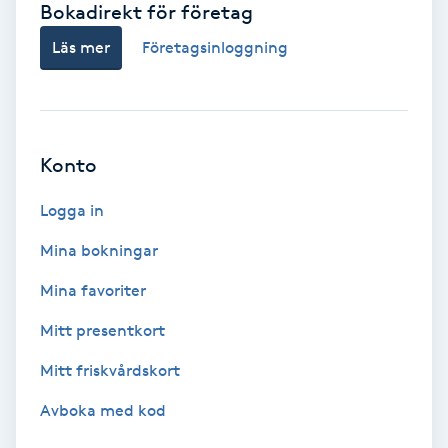
Bokadirekt för företag
Babylights
Läs mer
Företagsinloggning
Balayage
Bambumassage
Konto
Barber
Logga in
Mina bokningar
Barnklippning
Mina favoriter
BIAB
Mitt presentkort
Mitt friskvårdskort
Blowout
Avboka med kod
Bottenfärg