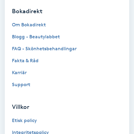
Bokadirekt
Brynformning
Om Bokadirekt
Brynfärgning
Blogg - Beautylabbet
Brynplockning
FAQ - Skönhetsbehandlingar
Fakta & Råd
Bröllopsuppsättning
C
Karriär
Support
Celluliter
Coachning
Villkor
Color correction
Etisk policy
Integritetspolicy