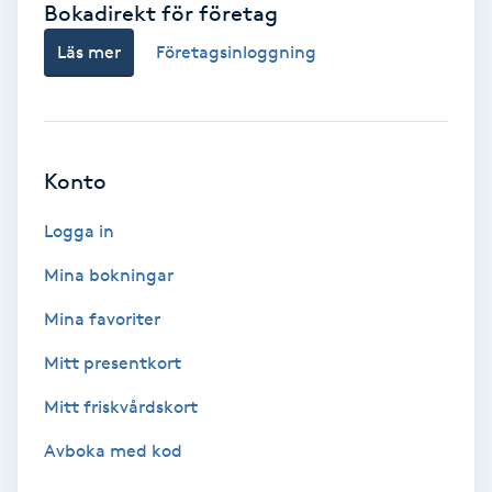
Bokadirekt för företag
Babylights
Läs mer
Företagsinloggning
Balayage
Bambumassage
Konto
Barber
Logga in
Mina bokningar
Barnklippning
Mina favoriter
BIAB
Mitt presentkort
Mitt friskvårdskort
Blowout
Avboka med kod
Bottenfärg