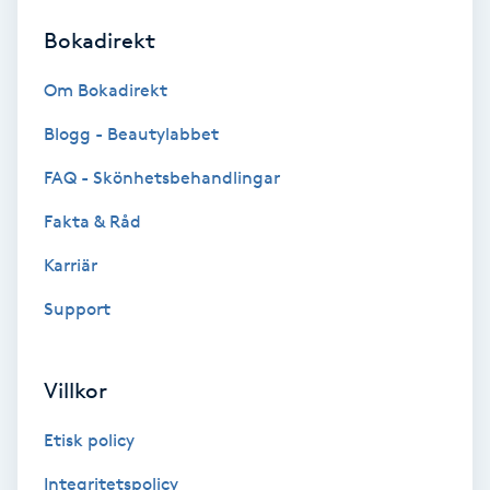
Bokadirekt
Brynformning
Om Bokadirekt
Brynfärgning
Blogg - Beautylabbet
Brynplockning
FAQ - Skönhetsbehandlingar
Fakta & Råd
Bröllopsuppsättning
C
Karriär
Support
Celluliter
Coachning
Villkor
Color correction
Etisk policy
Integritetspolicy