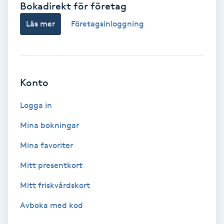
Bokadirekt för företag
Babylights
Läs mer
Företagsinloggning
Balayage
Bambumassage
Konto
Barber
Logga in
Mina bokningar
Barnklippning
Mina favoriter
BIAB
Mitt presentkort
Mitt friskvårdskort
Blowout
Avboka med kod
Bottenfärg