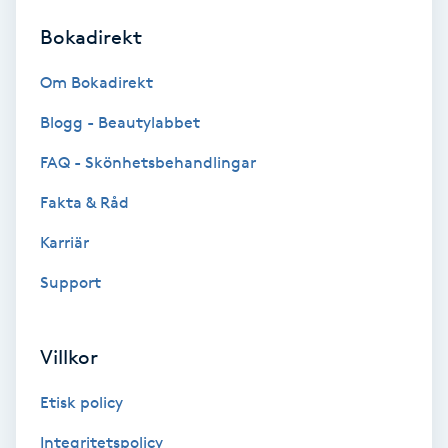
Bokadirekt
Brynformning
Om Bokadirekt
Brynfärgning
Blogg - Beautylabbet
Brynplockning
FAQ - Skönhetsbehandlingar
Fakta & Råd
Bröllopsuppsättning
C
Karriär
Support
Celluliter
Coachning
Villkor
Color correction
Etisk policy
Integritetspolicy