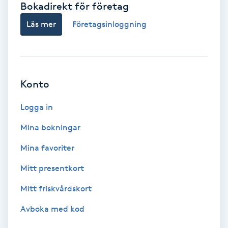
Bokadirekt för företag
Babylights
Läs mer
Företagsinloggning
Balayage
Bambumassage
Konto
Barber
Logga in
Mina bokningar
Barnklippning
Mina favoriter
BIAB
Mitt presentkort
Mitt friskvårdskort
Blowout
Avboka med kod
Bottenfärg